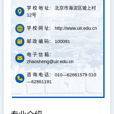
学 校 地 址： 北京市海淀区坡上村
12号
学 校 网 址： http://www.uir.edu.cn
邮 政 编 码： 100091
电 子 信 箱：
zhaosheng@uir.edu.cn
咨 询 电 话： 010—62861579 010
—62861191