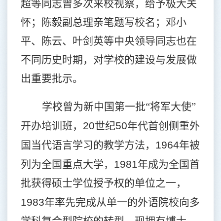
超等同志曾多次来校视察，给予极大关
怀；陈毅副总理亲笔题写校名；邓小
平、陈云、叶剑英等中央领导同志也在
不同历史时期，对学校的建设与发展做
出重要批示。
学校曾为新中国第一批“将军大使”
开办培训班，
20
世纪
50
年代首创侧重外
国当代语言学习的教学方法，
1964
年被
列为全国重点大学，
1981
年成为全国首
批获得硕士学位授予权的单位之一，
1983
年率先完成从单一的外语院校向多
学科复合型院校的转型。现拥有博士、