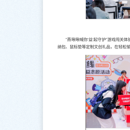
“燕啾啾喊你‘益’起守护”游戏闯
纳包、鼠标垫等定制文创礼品，在轻松愉