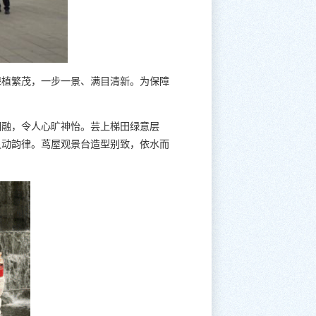
绿植繁茂，一步一景、满目清新。为保障
相融，令人心旷神怡。芸上梯田绿意层
灵动韵律。茑屋观景台造型别致，依水而