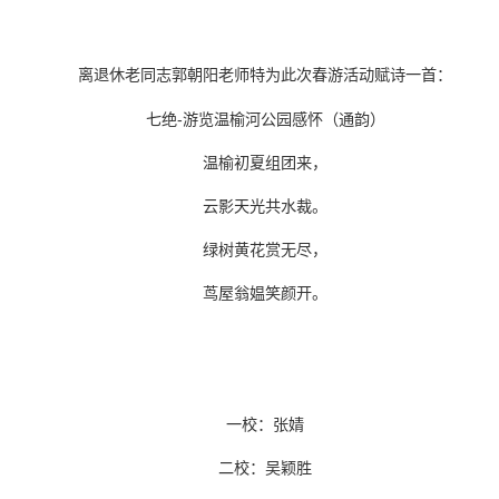
离退休老同志郭朝阳老师特为此次春游活动赋诗一首：
七绝-游览温榆河公园感怀（通韵）
温榆初夏组团来，
云影天光共水裁。
绿树黄花赏无尽，
茑屋翁媪笑颜开。
一校：张婧
二校：吴颖胜