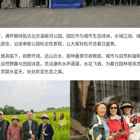
行，满怀期待抵达北京温榆河公园。园区作为城市生态绿洲，水域辽阔、
线游览，沿途串联公园标志性景观，让大家轻松尽览春日盛景。
台居高临下，视野开阔，远山近水、层林叠翠尽收眼底，城市与自然和谐
显自然野趣与田园诗意。灵动瀑布水声潺潺，水花飞溅，为春日园林增添
、赏碧水蓝天，处处彰显生态之美。