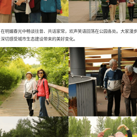
，在明媚春光中畅谈往昔、共话家常，欢声笑语回荡在公园各处。大家漫
，深切感受城市生态建设带来的美好变化。