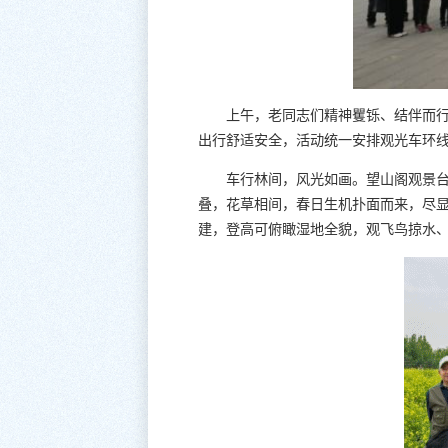
上午，老同志们精神矍铄、结伴而
出行舒适安全，活动统一安排观光车环
车行林间，风光如画。望山阁观景
叠，花草相间，春日生机扑面而来，尽
建，登高可俯瞰湿地全貌，观飞鸟掠水