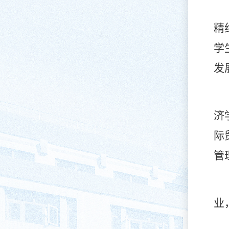
精
学
发
济
际
管
业