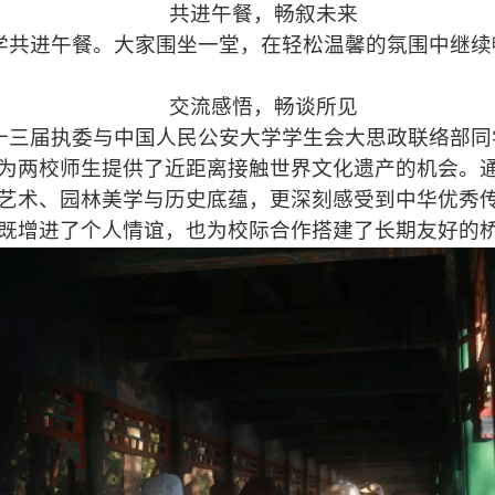
共进午餐，畅叙未来
学共进午餐。大家围坐一堂，在轻松温馨的氛围中继续
交流感悟，畅谈所见
十三届执委与中国人民公安大学学生会大思政联络部同
为两校师生提供了近距离接触世界文化遗产的机会。
艺术、园林美学与历史底蕴，更深刻感受到中华优秀
既增进了个人情谊，也为校际合作搭建了长期友好的