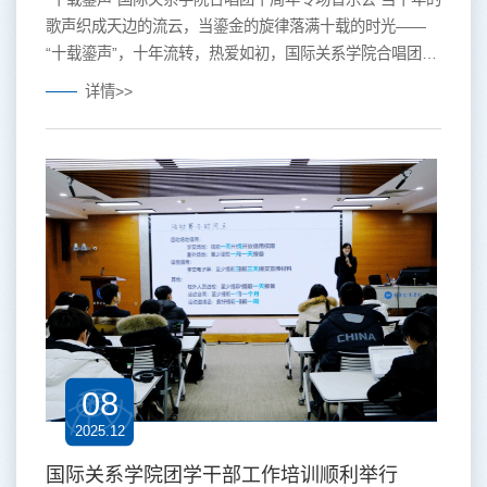
歌声织成天边的流云，当鎏金的旋律落满十载的时光——
“十载鎏声”，十年流转，热爱如初，国际关系学院合唱团的
第十年，终于要以一场专场音乐会，把所有歌声里的故事，
详情>>
唱成那个晚上独一无二的回响。当我们手握那张精致的音乐
会门票，不管是曾在合唱团挥洒青春的老团员，是心怀热爱
的新团员，还是欣然赴约的聆听者——这一次，将一同搭乘
奇妙的时光机，共同见证过去，现在与未来的故事。...
08
2025.12
国际关系学院团学干部工作培训顺利举行