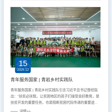
10所高校会师决赛舞台，同场展现应急救护的专业素养与
青春风采。 在应急救护技能交流展示环节中，我校参赛队
伍作为1号选手率先登场。比赛模拟踩踏事故现场，...
15
2025.12
青年服务国家 | 青岩乡村实践队
青年服务国家 | 青岩乡村实践队引言习近平总书记曾经指
出：“扶贫必扶智。让贫困地区的孩子们接受良好教育，是
扶贫开发的重要任务，也是阻断贫困代际传递的重要途
径。”2025年7月13日，国际关系学院青岩乡村实践队一行
详情>>