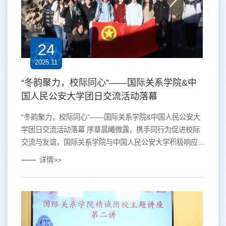
24
2025.11
“冬韵聚力，校际同心”——国际关系学院&中
国人民公安大学团日交流活动落幕
“冬韵聚力，校际同心”——国际关系学院&中国人民公安大
学团日交流活动落幕 序章晨曦微露，携手同行为促进校际
交流与友谊，国际关系学院与中国人民公安大学积极响应团
组织号召，共同策划并举办本次“冬韵聚力，校际同心”团日
详情>>
交流活动。两校同为具有鲜明特色的政法类院校，在人才培
养、学风建设、团学工作等方面各有优势，具备深入交流、
互学互鉴的良好基础。通过联合开展主题团日活动，旨在搭
建沟通平台，拓展学生视野，增强团组织的凝聚力与引领
力，...