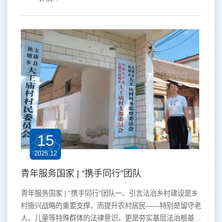
13人抵达河北省邢台市临西县老官寨镇仁庄村，开展为期
12天的青年服务国家“青砺基层”提升基层治理效能项目。此
次活动中，队员们深入临西县育才小学，通过特色课程以及
国家安全教育，丰富了乡村小学暑期素质拓展教育的相关内
容，...
15
2025.12
青年服务国家 | “携手同行”团队
青年服务国家 | “携手同行”团队一、引言法治乡村建设是乡
村振兴战略的重要支撑，而提升农村居民——特别是留守老
人、儿童等特殊群体的法律意识，更是夯实基层法治根基的