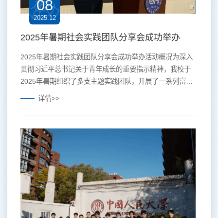
08
2025.12
2025年暑期社会实践团队分享会成功举办
2025年暑期社会实践团队分享会成功举办活动概况为深入
贯彻习近平总书记关于青年成长的重要指示精神，我校于
2025年暑期组织了多支主题实践团队，开展了一系列富有
成效的社会实践活动，旨在引导广大青年在实践中锤炼本
详情>>
领、增长才干。为系统总结实践成果、凝聚青年力量，校学
生会学习实践部于2025年11月19日14:00在学术交流中心
第一放映厅成功举办了“2025年暑期社会实践团队分享会”。
会上，九支实践团队依次分享了各自的实践经历：从参观红
色旧址感悟革命精神，...