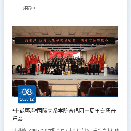
关键。2025年7月25日，国际关系学院携手同行团队走进河
详情>>
南省周口市太康县独塘乡，聚焦弱势群体的法律认知现状，
通过入户访谈、普法宣讲与田野调查等多种形式，深入探查
该地区普法实践中的薄弱环节与现实需求，并以此为基础提
出切实可行的对策建议，为推动法治乡村建设提供来自一线
的实践依据。...
08
2025.12
“十载鎏声”国际关系学院合唱团十周年专场音
乐会
“十载鎏声”国际关系学院合唱团十周年专场音乐会 当十年的