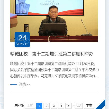
24
2025.11
精诚团校｜第十二期培训班第二讲顺利举办
精诚团校｜第十二期培训班第二讲顺利举办 11月20日晚，
国际关系学院精诚团校第十二期培训班第二讲在学术交流中
心新闻发布厅举办。马克思主义学院副教授宋清员应邀作题
为“精神之源：红色记忆凝聚青年担当”的专题分享。讲座由
详情>>
精诚团校第十二期培训班副班主任张良钰主持。 宋清员老
师以“坚持真理、坚守理想，践行初心、担当使命，不怕牺
牲、英勇斗争，对党忠诚、不负人民”的伟大建党精神为主
...
共91条
上页
1
2
3
4
5
10
下页
线，结合《共产党宣言》的内容，阐释了中国共产党人所追