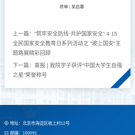
终审
| 吴启春
上一篇：
“筑牢安全防线·共护国家安全” 4·15
全民国家安全教育日系列活动之 “坡上国安”主
题路展精彩回顾
下一篇：
喜报 | 我院学子获评“中国大学生自强
之星”荣誉称号
地址：北京市海淀区坡上村12号
邮编：100091