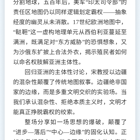
分割地球，五百年后，美军“印太司令部”的
责任区地图仍以同样逻辑划定霸权——抽象
经度的幽灵从未消散。17世纪欧洲地图中，
“鞑靼”这一虚构地理单元从西伯利亚蔓延至
满洲，既满足对“东方威胁”的恐惧想象，又
为沙俄东扩披上合法外衣，揭示殖民者如何
以命名权肢解亚洲主体性。
回归亚洲的主体性讨论，宋教授以边疆
的混杂性颠覆了传统地图叙事。边疆绝非国
家的边缘，而是多重文明交织的实验场。当
我们承认混杂性、拒绝本质主义时，文明才
能真正挣脱霸权的绞索。
整场分享如一场思想的爆破，颠覆了
“进步—落后”“中心—边缘”的固化认知。正