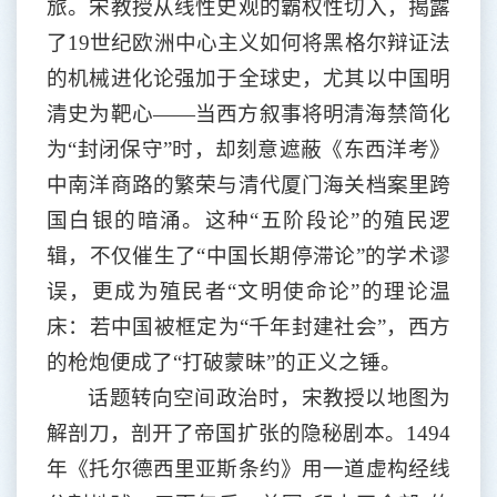
旅。宋教授从线性史观的霸权性切入，揭露
了
19世纪欧洲中心主义如何将黑格尔辩证法
的机械进化论强加于全球史，尤其以中国明
清史为靶心——当西方叙事将明清海禁简化
为“封闭保守”时，却刻意遮蔽《东西洋考》
中南洋商路的繁荣与清代厦门海关档案里跨
国白银的暗涌。这种“五阶段论”的殖民逻
辑，不仅催生了“中国长期停滞论”的学术谬
误，更成为殖民者“文明使命论”的理论温
床：若中国被框定为“千年封建社会”，西方
的枪炮便成了“打破蒙昧”的正义之锤。
话题转向空间政治时，宋教授以地图为
解剖刀，剖开了帝国扩张的隐秘剧本。
1494
年《托尔德西里亚斯条约》用一道虚构经线