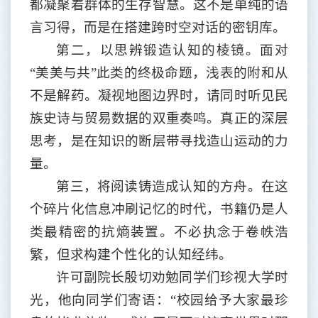
都凝聚着群体的生存智慧。这不是单纯的语
言习得，而是在搭建跨时空对话的密钥库。
第二，以思辨锻造认知的棱镜。面对
“美美与共”此类的终极命题，浅表的附和从
不是解药。凝视地图边界时，请同时听见民
族史诗与贸易数据的双重奏鸣。真正的深层
思考，是在知识的断层带寻找造山运动的力
量。
第三，将阅读铸造成认知的方舟。在这
个碎片化信息冲刷记忆的时代，书籍仍是人
类最精密的抗熵装置。不必执念于卷帙浩
繁，但求构建个性化的认知经纬。
许可副院长殷切劝勉同学们珍视大学时
光，他向同学们寄语：
“校园给予大家最珍