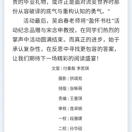
贵的毕业礼物，或许正是面对流变世界时那
份从容破译的底气与重构认知的勇气。”
活动最后，吴启春老师将
“盈怀书社”活
动纪念品赠与宋念申教授，在同学们热烈的
掌声中活动圆满结束。而真正的进步，始于
承认复杂性，在反思中寻找更包容的答案，
让我们期待下一场精彩的阅读盛宴！
文案
| 付秦粼 李若琪
摄影
| 拱靖淞
排版
| 张晰萌
责编
| 王曼琪
审核
| 庞卓婉
一校
| 段雅婕
二校
| 孙华砚