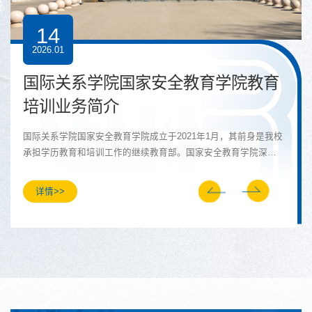
27
2025.11
公安部高级警官学院到国家安全教育
学院进行调研座谈
2025年11月25日下午，公安部高级警官学院（以下简称公安部高
警院）党委委员、副院长杨英明带领该院3位同志来到国际关系学
院，就优化国家安全教培工作体系、提升相关工作能力，与国家
安全教育学院进行调研座谈。双方围绕培训课程和师资队伍建
详情>>
设、智库研究、教培信息化和培训质量监控体系建设等内容展开
深入交流和探讨。院党委专职副书记、纪委书记崔国贤和副院长
贾敬参加了本次座谈会。座谈会由贾敬副院长主持。崔国贤同志
首先代表学院向公安部高警院到访领导和老师表达诚挚欢迎，...